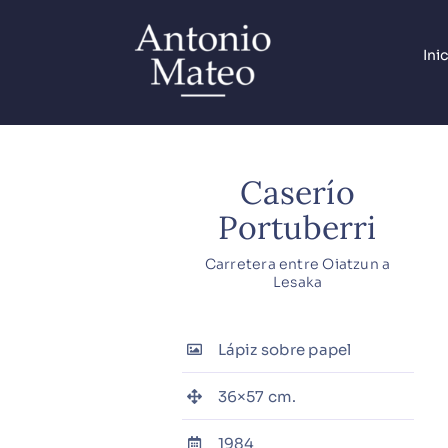
Saltar
al
Ini
contenido
Caserío
Portuberri
Carretera entre Oiatzun a
Lesaka
Lápiz sobre papel
36×57 cm.
1984