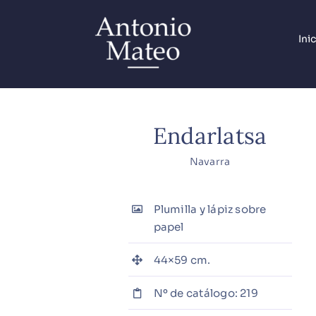
Saltar
al
Ini
contenido
Endarlatsa
Navarra
Plumilla y lápiz sobre
papel
44×59 cm.
Nº de catálogo: 219