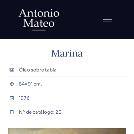
Saltar
al
contenido
Marina
Óleo sobre tabla
84×91 cm.
1976
Nº de catálogo: 20