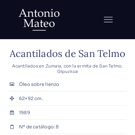
Saltar
al
contenido
Acantilados de San Telmo
Acantilados en Zumaia, con la ermita de San Telmo.
Gipuzkoa
Óleo sobre lienzo
62×92 cm.
1989
Nº de catálogo: 8