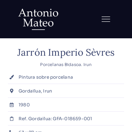
Saltar
al
contenido
Jarrón Imperio Sèvres
Porcelanas Bidasoa. Irun
Pintura sobre porcelana
Gordailua, Irun
1980
Ref. Gordailua:
GFA-018659-001