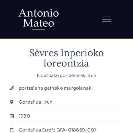
Skip
to
content
Sèvres Inperioko
loreontzia
Bidasoako portzelanak. Irun
portzelana gaineko margolanak
Gordailua, Irun
1980
Gordailua Erref.:
GFA-018659-001