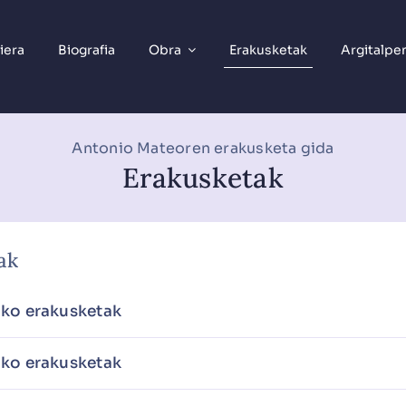
iera
Biografia
Obra
Erakusketak
Argitalpe
Antonio Mateoren erakusketa gida
Erakusketak
ak
ko erakusketak
ko erakusketak