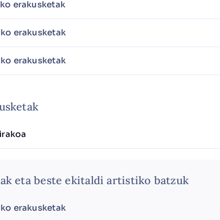
ko erakusketak
ko erakusketak
ko erakusketak
kusketak
irakoa
k eta beste ekitaldi artistiko batzuk
ko erakusketak