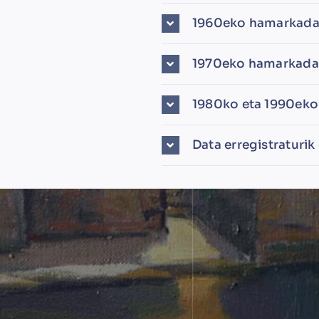
1960eko hamarkada
1970eko hamarkada
1980ko eta 1990eko
Data erregistraturik