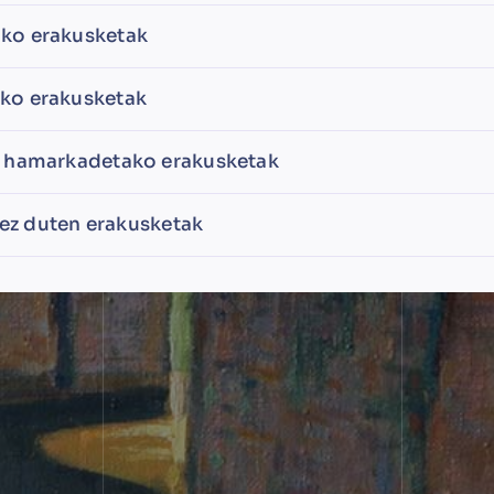
ko erakusketak
ko erakusketak
 hamarkadetako erakusketak
 ez duten erakusketak