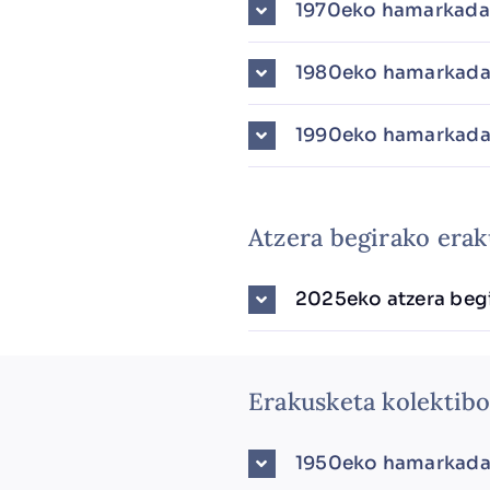
1970eko hamarkada
1980eko hamarkada
1990eko hamarkada
Atzera begirako era
2025eko atzera beg
Erakusketa kolektiboa
1950eko hamarkada