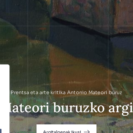
Prentsa eta arte kritika Antonio Mateori buruz
Mateori buruzko arg
Argitalpenak ikusi