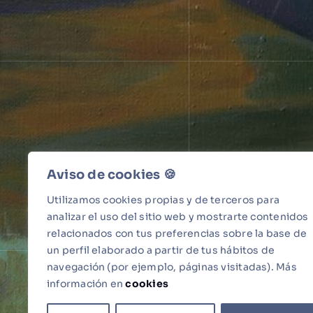
Aviso de cookies 🍪​
Utilizamos cookies propias y de terceros para
analizar el uso del sitio web y mostrarte contenidos
relacionados con tus preferencias sobre la base de
Antonio 
un perfil elaborado a partir de tus hábitos de
navegación (por ejemplo, páginas visitadas). Más
información en
cookies