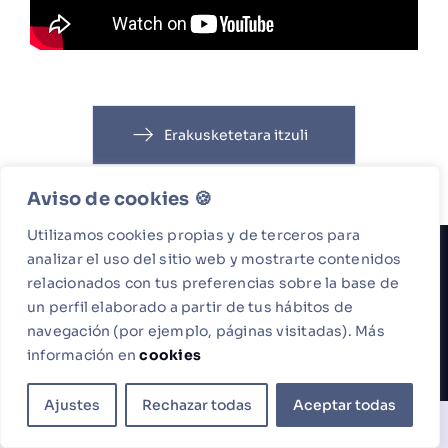
Erakusketetara itzuli
Aviso de cookies 🍪​
Utilizamos cookies propias y de terceros para
analizar el uso del sitio web y mostrarte contenidos
relacionados con tus preferencias sobre la base de
un perfil elaborado a partir de tus hábitos de
navegación (por ejemplo, páginas visitadas). Más
Antonio Mateo © 2026 ·
Lege Oharra
|
Cookies
| Web
información en
cookies
diseinua:
8imedia Estudio
Ajustes
Rechazar todas
Aceptar todas