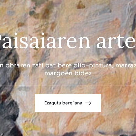
aisaiaren art
 obraren zati bat bere olio-pintura, marraz
margoen bidez
Ezagutu bere lana