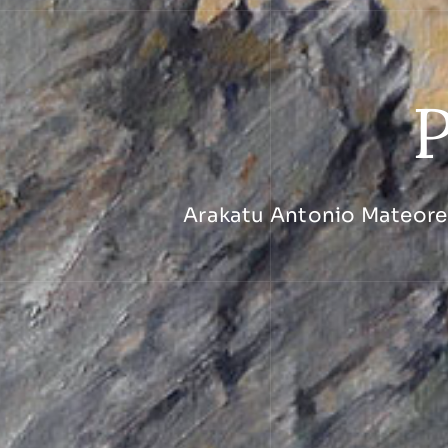
P
Arakatu Antonio Mateoren