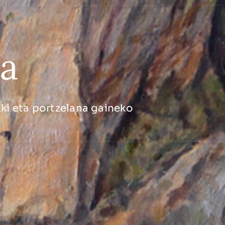
ea
ki eta portzelana gaineko