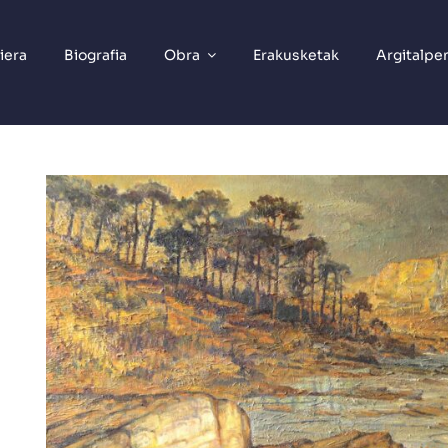
iera
Biografia
Obra
Erakusketak
Argitalpe