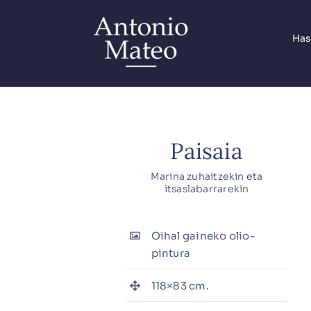
Skip
to
Has
content
Paisaia
Marina zuhaitzekin eta
itsaslabarrarekin
Oihal gaineko olio-
pintura
118×83 cm.